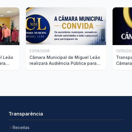
23/06/2026
13/05/20
l Leão
Câmara Municipal de Miguel Leão
Transp
ara
realizará Audiência Pública para
Câmara
zes
discussão da Lei de Diretrizes
apresen
Orçamentárias
2025
Transparência
Receitas