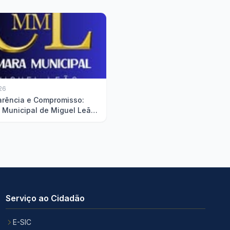
26
arência e Compromisso:
 Municipal de Miguel Leão
ta Relatório de Gestão
Serviço ao Cidadão
E-SIC