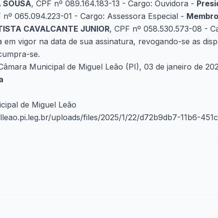
A SOUSA
, CPF nº 089.164.183-13 - Cargo: Ouvidora -
Presi
 nº 065.094.223-01 - Cargo: Assessora Especial -
Membr
TISTA CAVALCANTE JUNIOR
, CPF nº 058.530.573-08 - C
a em vigor na data de sua assinatura, revogando-se as dis
 cumpra-se.
Câmara Municipal de Miguel Leão (PI), 03 de janeiro de 202
a
cipal de Miguel Leão
elleao.pi.leg.br/uploads/files/2025/1/22/d72b9db7-11b6-45