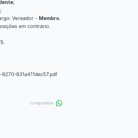
dente
;
o
;
argo: Vereador -
Membro
.
posições em contrário.
5.
1c-8270-831a411dec57.pdf
Compartilhar: