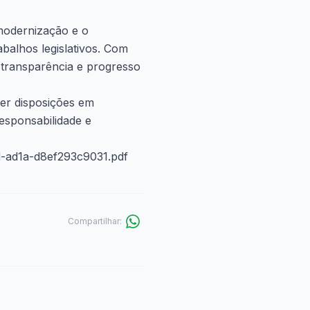
modernização e o
balhos legislativos. Com
, transparência e progresso
uer disposições em
esponsabilidade e
cd-ad1a-d8ef293c9031.pdf
Compartilhar: