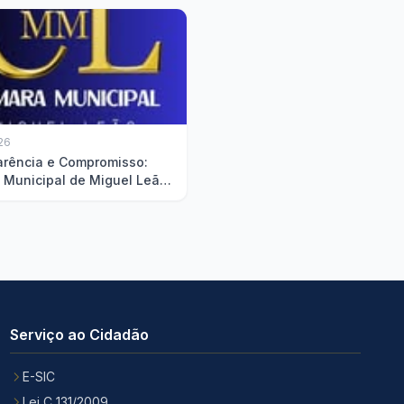
26
arência e Compromisso:
 Municipal de Miguel Leão
ta Relatório de Gestão
Serviço ao Cidadão
E-SIC
Lei C 131/2009