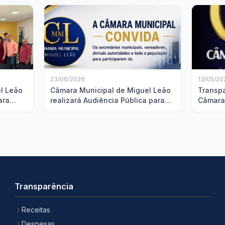
23/06/2026
13/05/20
l Leão
Câmara Municipal de Miguel Leão
Transp
ara
realizará Audiência Pública para
Câmara
zes
discussão da Lei de Diretrizes
apresen
Orçamentárias
2025
Transparência
Receitas
Despesas