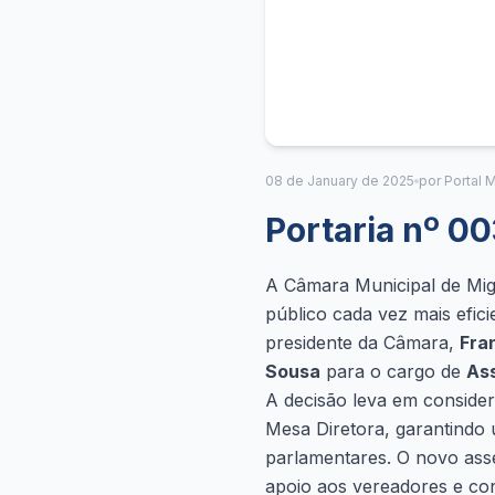
08 de January de 2025
por Portal M
Portaria nº 0
A Câmara Municipal de Migu
público cada vez mais efic
presidente da Câmara,
Fra
Sousa
para o cargo de
Ass
A decisão leva em consider
Mesa Diretora, garantindo
parlamentares. O novo asses
apoio aos vereadores e cont