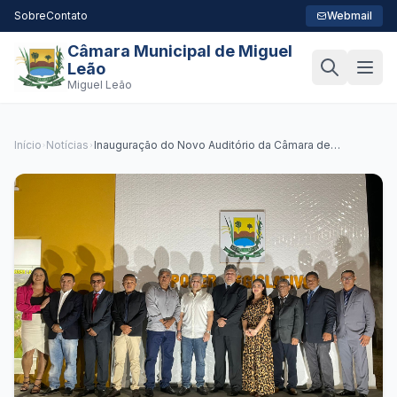
Sobre
Contato
Webmail
Câmara Municipal de Miguel
Leão
Miguel Leão
Início
Notícias
Inauguração do Novo Auditório da Câmara de
Vereadores de Miguel Leão - PI marca um marco de
compromisso e progresso