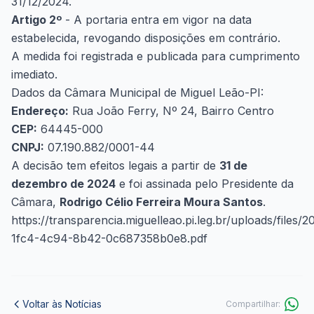
31/12/2024.
Artigo 2º
- A portaria entra em vigor na data
estabelecida, revogando disposições em contrário.
A medida foi registrada e publicada para cumprimento
imediato.
Dados da Câmara Municipal de Miguel Leão-PI:
Endereço:
Rua João Ferry, Nº 24, Bairro Centro
CEP:
64445-000
CNPJ:
07.190.882/0001-44
A decisão tem efeitos legais a partir de
31 de
dezembro de 2024
e foi assinada pelo Presidente da
Câmara,
Rodrigo Célio Ferreira Moura Santos
.
https://transparencia.miguelleao.pi.leg.br/uploads/files
1fc4-4c94-8b42-0c687358b0e8.pdf
Voltar às Notícias
Compartilhar: