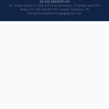
26.322.390/0001-00
Av. Joquei Clube, nº 299, Edif. Euro Business, 11º andar, sala 1101,
Anexo 01, CEP 64049-917, Joquei, Teresina – PI
transparenciaetecnologia@gmail.com