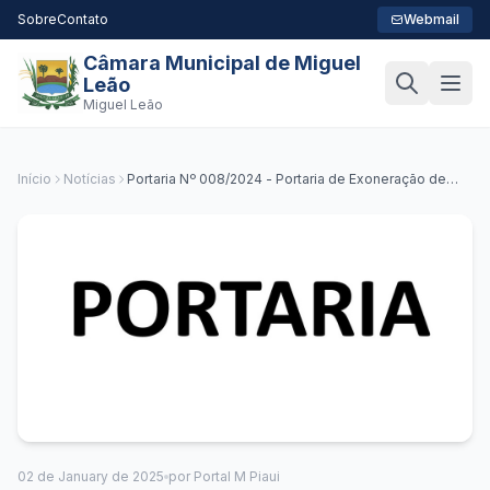
Sobre
Contato
Webmail
Câmara Municipal de Miguel
Leão
Miguel Leão
Início
Notícias
Portaria Nº 008/2024 - Portaria de Exoneração de
Servidores
02 de January de 2025
por Portal M Piaui