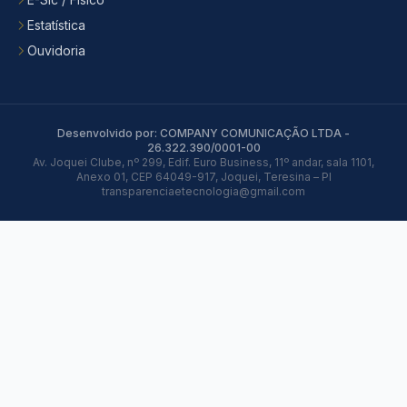
Estatística
Ouvidoria
Desenvolvido por: COMPANY COMUNICAÇÃO LTDA -
26.322.390/0001-00
Av. Joquei Clube, nº 299, Edif. Euro Business, 11º andar, sala 1101,
Anexo 01, CEP 64049-917, Joquei, Teresina – PI
transparenciaetecnologia@gmail.com