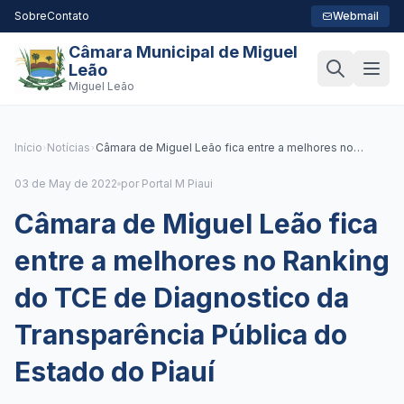
Sobre
Contato
Webmail
Câmara Municipal de Miguel
Leão
Miguel Leão
Início
Notícias
Câmara de Miguel Leão fica entre a melhores no
Ranking do TCE de Diagnostico da Transparência
Pública do Estado do Piauí
03 de May de 2022
por Portal M Piaui
Câmara de Miguel Leão fica
entre a melhores no Ranking
do TCE de Diagnostico da
Transparência Pública do
Estado do Piauí