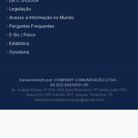
Lei C 131/2009
Legislação
Acesso a Informação no Mundo
Perguntas Frequentes
E-Sic / Fisico
Estatística
Ouvidoria
Desenvolvido por: COMPANY COMUNICAÇÃO LTDA -
26.322.390/0001-00
Av. Joquei Clube, nº 299, Edif. Euro Business, 11º andar, sala 1101,
Anexo 01, CEP 64049-917, Joquei, Teresina – PI
transparenciaetecnologia@gmail.com